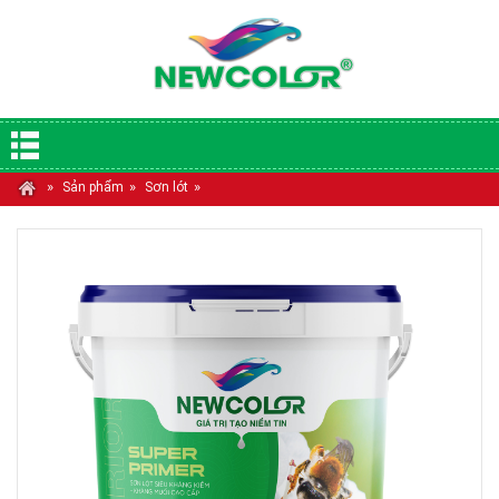
»
»
»
Sản phẩm
Sơn lót