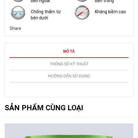
bên ngoài
bên trong
Chống thấm từ
Kháng kiềm cao
bên dưới
Share
MÔ TẢ
THÔNG SỐ KỸ THUẬT
HƯỚNG DẪN SỬ DỤNG
SẢN PHẨM CÙNG LOẠI